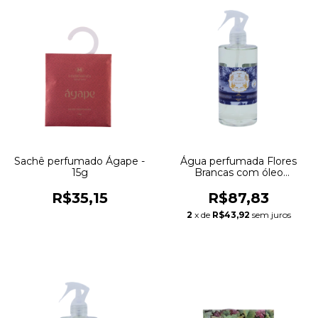
Sachê perfumado Ágape -
Água perfumada Flores
15g
Brancas com óleo
essencial - 500ml
R$35,15
R$87,83
2
x de
R$43,92
sem juros