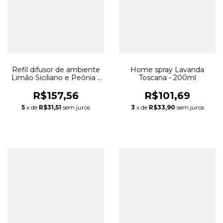
Refil difusor de ambiente
Home spray Lavanda
Limão Siciliano e Peônia -
Toscana - 200ml
250ml
R$157,56
R$101,69
5
x de
R$31,51
sem juros
3
x de
R$33,90
sem juros