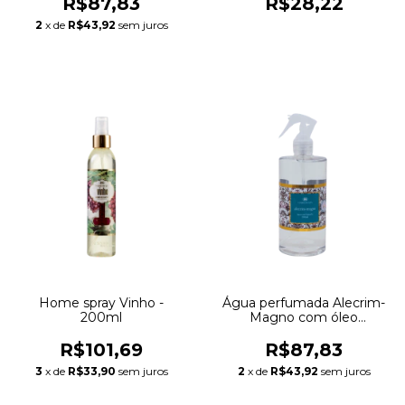
R$87,83
R$28,22
2
x de
R$43,92
sem juros
Home spray Vinho -
Água perfumada Alecrim-
200ml
Magno com óleo
essencial - 500ml
R$101,69
R$87,83
3
x de
R$33,90
sem juros
2
x de
R$43,92
sem juros