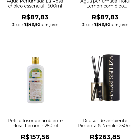
Água Perfumada La Rosa
Água perfumada Floral
c/ óleo essencial - 500ml
Lemon com óleo
essencial - 500ml
R$87,83
R$87,83
2
x de
R$43,92
sem juros
2
x de
R$43,92
sem juros
Refil difusor de ambiente
Difusor de ambiente
Floral Lemon - 250ml
Pimenta & Neroli - 250ml
R$157,56
R$263,85