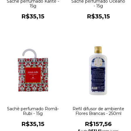
Sachê perfumado Karité -
Sachê perfumado Oceano
15g
- 15g
R$35,15
R$35,15
Sachê perfumado Romã-
Refil difusor de ambiente
Rubi - 15g
Flores Brancas - 250ml
R$35,15
R$157,56
5
x de
R$31,51
sem juros