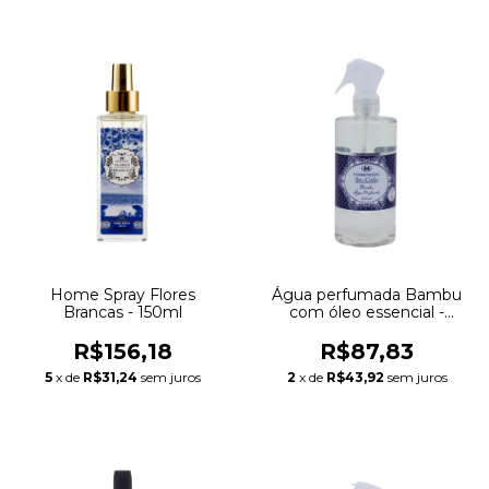
Home Spray Flores
Água perfumada Bambu
Brancas - 150ml
com óleo essencial -
500ml
R$156,18
R$87,83
5
x de
R$31,24
sem juros
2
x de
R$43,92
sem juros