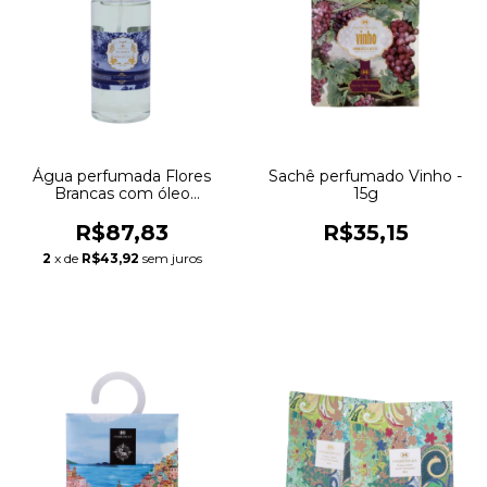
Água perfumada Flores
Sachê perfumado Vinho -
Brancas com óleo
15g
essencial - 500ml
R$87,83
R$35,15
2
x de
R$43,92
sem juros