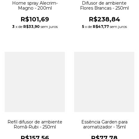
Home spray Alecrim-
Difusor de ambiente
Magno - 200ml
Flores Brancas - 250ml
R$101,69
R$238,84
3
x de
R$33,90
sem juros
5
x de
R$47,77
sem juros
Refil difusor de ambiente
Essência Garden para
Romã-Rubi - 250ml
aromatizador - 15ml
R$157,56
R$77,78