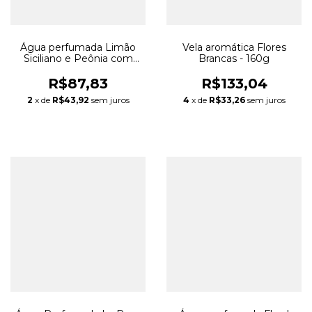
Água perfumada Limão
Vela aromática Flores
Siciliano e Peônia com
Brancas - 160g
óleo essencial - 500ml
R$87,83
R$133,04
2
x de
R$43,92
sem juros
4
x de
R$33,26
sem juros