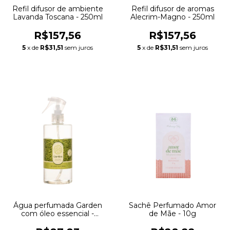
Refil difusor de ambiente
Refil difusor de aromas
Lavanda Toscana - 250ml
Alecrim-Magno - 250ml
R$157,56
R$157,56
5
x de
R$31,51
sem juros
5
x de
R$31,51
sem juros
Água perfumada Garden
Sachê Perfumado Amor
com óleo essencial -
de Mãe - 10g
500ml