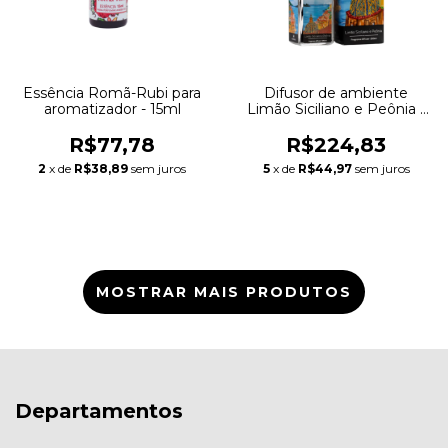
Essência Romã-Rubi para
Difusor de ambiente
aromatizador - 15ml
Limão Siciliano e Peônia -
250ml
R$77,78
R$224,83
2
x de
R$38,89
sem juros
5
x de
R$44,97
sem juros
MOSTRAR MAIS PRODUTOS
Departamentos