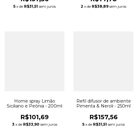
5
x de
R$31,51
sem juros
2
x de
R$38,89
sem juros
Home spray Limão
Refil difusor de ambiente
Siciliano e Peônia - 200ml
Pimenta & Neroli - 250ml
R$101,69
R$157,56
3
x de
R$33,90
sem juros
5
x de
R$31,51
sem juros