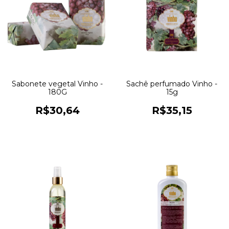
Sabonete vegetal Vinho -
Sachê perfumado Vinho -
180G
15g
R$30,64
R$35,15