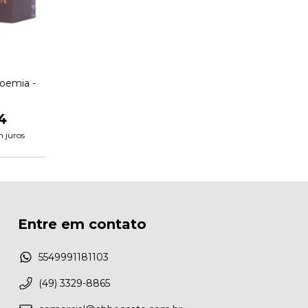
oemia -
4
 juros
Entre em contato
5549991181103
(49) 3329-8865