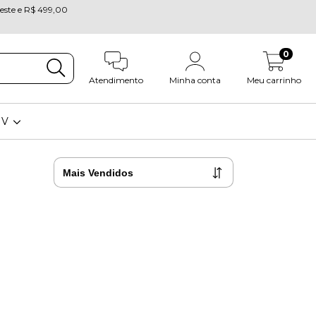
oeste e R$ 499,00
0
Atendimento
Minha conta
Meu carrinho
OV