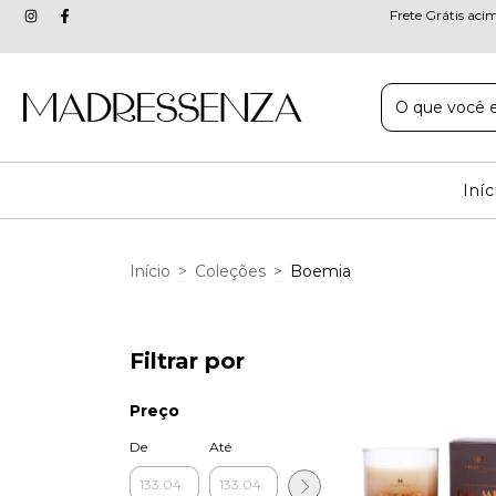
Frete Grátis aci
Iníc
Início
>
Coleções
>
Boemia
Filtrar por
Preço
De
Até